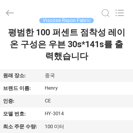
©
2021
-
2026
Guangzhou
Viscose Rayon Fabric
Henry
Textile
Trading
평범한 100 퍼센트 점착성 레이
집
Co.,
Ltd..
All
온 구성은 우븐 30s*141s를 출
Rights
Reserved.
제
력했습니다
품
원래 장소:
중국
우
Henry
브랜드 이름:
리
CE
인증:
에
HY-3014
모델 번호:
대
최소 주문 수량:
100 미터