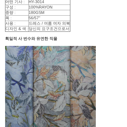
문
어떤 기사 :
HY-3014
구성 :
100%RAYON
중량 :
180GSM
을
폭 :
56/57"
사용 :
드레스 / 여름 여자 의복
요
디자인 & 색 :
당신의 요구조건으로서
구
획일적 사 번수와 유연한 직물
하
세
요
사
이
트
맵