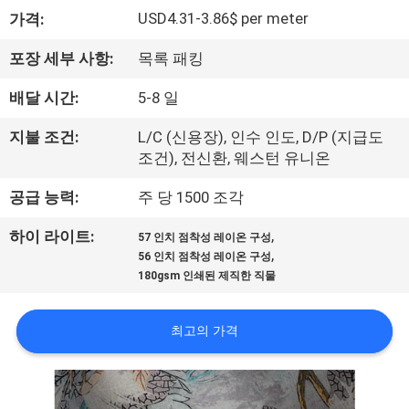
하
USD4.31-3.86$ per meter
가격:
여
포장 세부 사항:
목록 패킹
공
배달 시간:
5-8 일
장
지불 조건:
L/C (신용장), 인수 인도, D/P (지급도
조건), 전신환, 웨스턴 유니온
여
공급 능력:
주 당 1500 조각
행
,
하이 라이트:
57 인치 점착성 레이온 구성
,
56 인치 점착성 레이온 구성
품
180gsm 인쇄된 제직한 직물
질
최고의 가격
관
리