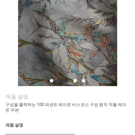
연
락
주
세
요
뉴
스
제품 설명
구성을 출력하는 100 퍼센트 레이온 비스코스 구성 평직 직물 레이
온 우븐
인
용
제품 설명