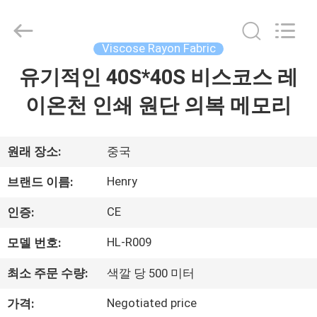
©
2021
-
2025
Guangzhou
Viscose Rayon Fabric
Henry
Textile
Trading
유기적인 40S*40S 비스코스 레
집
Co.,
Ltd..
All
이온천 인쇄 원단 의복 메모리
Rights
Reserved.
제
품
원래 장소:
중국
Henry
브랜드 이름:
우
CE
인증:
리
HL-R009
모델 번호:
에
최소 주문 수량:
색깔 당 500 미터
대
Negotiated price
가격: