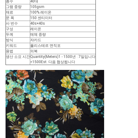
문
총수
40대
그램 중량
105gsm
재료
100% 레이온
을
문 폭
150 센티미터
사 번수
40s×40s
요
구성
레이온
두께
매체 중량
구
방식
쟈카드
키워드
폴리스테르 면직포
하
용법
의복
생산 소요 시간
Quantity(Meters)1 - 1500년 : 7일입니다
>1500Est. 다음 협상됩니다
세
요
사
이
트
맵