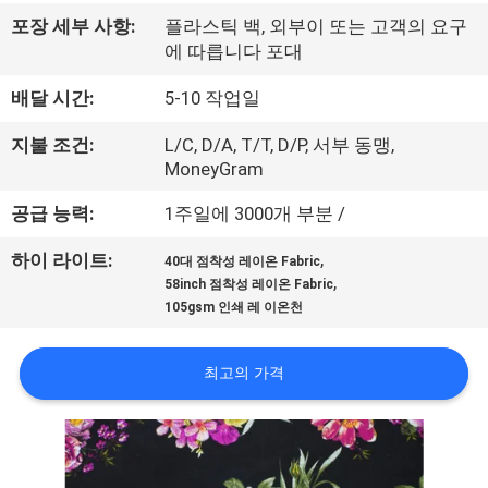
하
포장 세부 사항:
플라스틱 백, 외부이 또는 고객의 요구
여
에 따릅니다 포대
배달 시간:
5-10 작업일
공
지불 조건:
L/C, D/A, T/T, D/P, 서부 동맹,
장
MoneyGram
여
공급 능력:
1주일에 3000개 부분 /
행
,
하이 라이트:
40대 점착성 레이온 Fabric
,
58inch 점착성 레이온 Fabric
105gsm 인쇄 레 이온천
품
질
최고의 가격
관
리