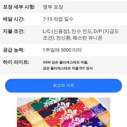
하
포장 세부 사항:
명부 포장
여
배달 시간:
7-15 작업 일수
공
지불 조건:
L/C (신용장), 인수 인도, D/P (지급도
조건), 전신환, 웨스턴 유니온
장
공급 능력:
1주일에 5000 미터
여
,
하이 라이트:
행
ODM 검은 폴리에스테르 직물
검은 폴리에스테르 직물 DIY 장식
품
최고의 가격
질
관
리