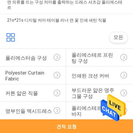
면 의류를 뜨는 구성 저마를 출력하는 드레스 셔츠감 폴리에스테
르
21s*21s 디지털 저마 테이블 러너 면 꽃 인쇄 새틴 직물
모든
폴리에스테르 프린
폴리에스터솜 구성
팅 구성
Polyester Curtain 
인쇄된 크션 커버
Fabric
부드러운 얇은 명주 
커튼 얇은 직물
그물 구성
폴리에스테르 요가 
영부인들 맥시드레스
바지
견적 요청