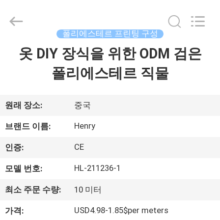
©
2021
-
2026
Guangzhou
폴리에스테르 프린팅 구성
Henry
Textile
Trading
옷 DIY 장식을 위한 ODM 검은
집
Co.,
Ltd..
All
폴리에스테르 직물
Rights
Reserved.
제
품
원래 장소:
중국
Henry
브랜드 이름:
우
CE
인증:
리
HL-211236-1
모델 번호:
에
최소 주문 수량:
10 미터
대
USD4.98-1.85$per meters
가격: