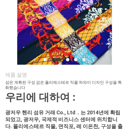
연
락
주
세
요
제품 설명
뉴
섬은 계획된 구성 검은 폴리에스테르 직물 하와이 디자인 구성을 특
스
화했습니다
우리에 대하여 :
인
광저우 헨리 섬유 거래 Co., Ltd．는 2014년에 확립
되었고, 광저우, 국제적 비즈니스 센터에 위치합니
용
다. 폴리에스테르 직물, 면직포, 레 이온천, 구성을 출