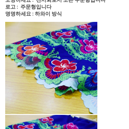
문
로고 : 주문형입니다
을
명명하세요 : 하와이 방식
요
구
하
세
요
사
이
트
맵