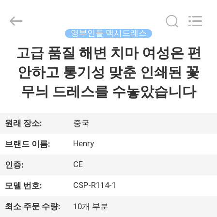
©
2021
-
2025
Guangzhou
영부인들 맥시드레스
Henry
Textile
Trading
고급 품질 해변 치마 여성은 편
집
Co.,
Ltd..
All
안하고 통기성 맞춘 인쇄된 꽃
Rights
Reserved.
제
무늬 드레스를 수놓았습니다
품
원래 장소:
중국
우
Henry
브랜드 이름:
리
CE
인증:
에
CSP-R114-1
모델 번호:
대
최소 주문 수량:
10개 부분