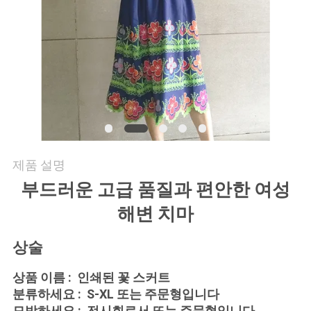
연
락
주
세
요
제품 설명
뉴
부드러운 고급 품질과 편안한 여성
해변 치마
스
상술
인
상품 이름 : 인쇄된 꽃 스커트
용
분류하세요 : S-XL 또는 주문형입니다
모방하세요 : 전시회로서 또는 주문형입니다