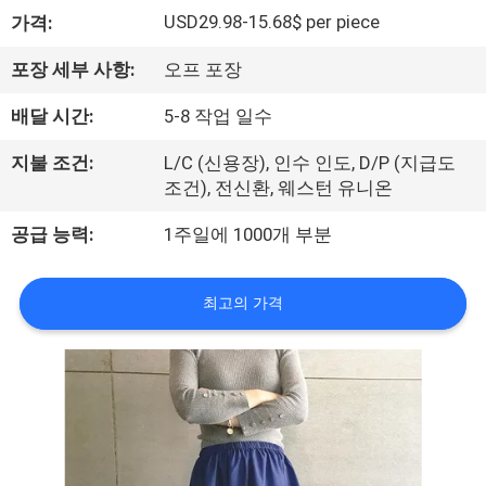
하
USD29.98-15.68$ per piece
가격:
여
포장 세부 사항:
오프 포장
공
배달 시간:
5-8 작업 일수
장
지불 조건:
L/C (신용장), 인수 인도, D/P (지급도
조건), 전신환, 웨스턴 유니온
여
공급 능력:
1주일에 1000개 부분
행
최고의 가격
품
질
관
리